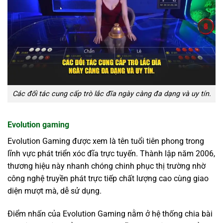
Các đối tác cung cấp trò lắc đĩa ngày càng đa dạng và uy tín.
Evolution gaming
Evolution Gaming được xem là tên tuổi tiên phong trong
lĩnh vực phát triển xóc đĩa trực tuyến. Thành lập năm 2006,
thương hiệu này nhanh chóng chinh phục thị trường nhờ
công nghệ truyền phát trực tiếp chất lượng cao cùng giao
diện mượt mà, dễ sử dụng.
Điểm nhấn của Evolution Gaming nằm ở hệ thống chia bài