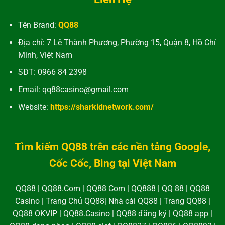
Tên Brand:
QQ88
Địa chỉ: 7 Lê Thành Phương, Phường 15, Quận 8, Hồ Chí
Minh, Việt Nam
SĐT: 0966 84 2398
Email: qq88casino@gmail.com
Website:
https://sharkidnetwork.com/
Tìm kiếm QQ88 trên các nền tảng Google,
Cốc Cốc, Bing tại Việt Nam
QQ88 | QQ88.Com | QQ88 Com | QQ888 | QQ 88 | QQ88
Casino | Trang Chủ QQ88| Nhà cái QQ88 | Trang QQ88 |
QQ88 OKVIP | QQ88.Casino | QQ88 đăng ký | QQ88 app |