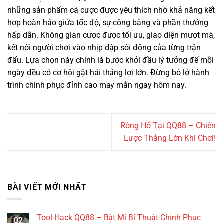
những sản phẩm cá cược được yêu thích nhờ khả năng kết
hợp hoàn hảo giữa tốc độ, sự công bằng và phần thưởng
hấp dẫn. Không gian cược được tối ưu, giao diện mượt mà,
kết nối người chơi vào nhịp đập sôi động của từng trận
đấu. Lựa chọn này chính là bước khởi đầu lý tưởng để mỗi
ngày đều có cơ hội gặt hái thắng lợi lớn. Đừng bỏ lỡ hành
trình chinh phục đỉnh cao may mắn ngay hôm nay.
Rồng Hổ Tại QQ88 – Chiến
Lược Thắng Lớn Khi Chơi!
BÀI VIẾT MỚI NHẤT
Tool Hack QQ88 – Bật Mí Bí Thuật Chinh Phục
02