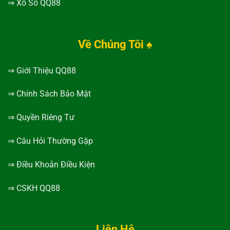
⇒
Xổ Số QQ88
Về Chúng Tôi ♠
⇒
Giới Thiệu QQ88
⇒
Chính Sách Bảo Mật
⇒
Quyền Riêng Tư
⇒
Câu Hỏi Thường Gặp
⇒
Điều Khoản Điều Kiện
⇒
CSKH QQ88
Liên Hệ