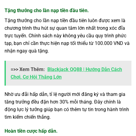
Tặng thưởng cho lần nạp tiền đầu tiên.
Tặng thưởng cho lần nạp tiền đầu tiên luôn được xem là
chương trình thu hút sự quan tâm lớn nhất trong xóc đĩa
trực tuyến. Chính sách này không yêu cầu quy trình phức
tạp, bạn chỉ cần thực hiện nạp tối thiểu từ 100.000 VND và
nhận ngay quà tặng.
=>> Xem Thêm:
Blackjack QQ88 | Hướng Dẫn Cách
Chơi, Cơ Hội Thắng Lớn
Nhờ ưu đãi hấp dẫn, tỉ lệ người mới đăng ký và tham gia
tăng trưởng đều đặn hơn 30% mỗi tháng. Đây chính là
động lực lý tưởng giúp bạn có thêm tự tin trong hành trình
tìm kiếm chiến thắng.
Hoàn tiền cược hấp dẫn.