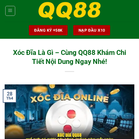
Chuyển
đến
nội
dung
ĐĂNG KÝ +58K
NẠP ĐẦU X10
Xóc Đĩa Là Gì – Cùng QQ88 Khám Chi
Tiết Nội Dung Ngay Nhé!
28
Th4