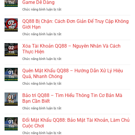
Game Dễ Dàng
Th5
ở
Chức năng bình luận bị tắt
Tool
Hack
QQ88 Bị Chặn: Cách Đơn Giản Để Truy Cập Không
02
QQ88
Giới Hạn
Th5
–
ở
Chức năng bình luận bị tắt
Bật
QQ88
Mí
Bị
Xóa Tài Khoản QQ88 – Nguyên Nhân Và Cách
Bí
02
Chặn:
Thuật
Thực Hiện
Th5
Cách
Chinh
ở
Chức năng bình luận bị tắt
Đơn
Phục
Xóa
Giản
Game
Tài
Quên Mật Khẩu QQ88 – Hướng Dẫn Xử Lý Hiệu
Để
Dễ
01
Khoản
Truy
Quả, Nhanh Chóng
Dàng
Th5
QQ88
Cập
ở
Chức năng bình luận bị tắt
–
Không
Quên
Nguyên
Giới
Mật
Bảo trì QQ88 – Tìm Hiểu Thông Tin Cơ Bản Mà
Nhân
Hạn
01
Khẩu
Và
Bạn Cần Biết
Th5
QQ88
Cách
ở
Chức năng bình luận bị tắt
–
Thực
Bảo
Hướng
Hiện
trì
Đổi Mật Khẩu QQ88: Bảo Mật Tài Khoản, Làm Chủ
Dẫn
01
QQ88
Xử
Cuộc Chơi
Th5
–
Lý
ở
Chức năng bình luận bị tắt
Tìm
Hiệu