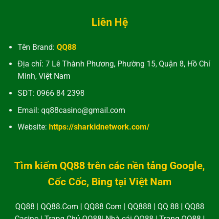
Liên Hệ
Tên Brand:
QQ88
Địa chỉ: 7 Lê Thành Phương, Phường 15, Quận 8, Hồ Chí
Minh, Việt Nam
SĐT: 0966 84 2398
Email: qq88casino@gmail.com
Website:
https://sharkidnetwork.com/
Tìm kiếm QQ88 trên các nền tảng Google,
Cốc Cốc, Bing tại Việt Nam
QQ88 | QQ88.Com | QQ88 Com | QQ888 | QQ 88 | QQ88
Casino | Trang Chủ QQ88| Nhà cái QQ88 | Trang QQ88 |