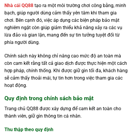
Nhà cái QQ88
tạo ra một môi trường chơi công bằng, minh
bạch, giúp người dùng cảm thấy yên tâm khi tham gia
chơi. Bên cạnh đó, việc áp dụng các biện pháp bảo mật
nghiêm ngặt còn giúp giảm thiểu khả năng xảy ra các vụ
lừa đảo và gian lận, mang đến sự tin tưởng tuyệt đối từ
phía người dùng.
Chính sách này không chỉ nâng cao mức độ an toàn mà
còn cam kết rằng tất cả giao dịch được thực hiện một cách
hợp pháp, chính thống. Khi được giữ gìn tối đa, khách hàng
sẽ cảm thấy thoải mái, tự tin hơn trong việc tham gia các
hoạt động.
Quy định trong chính sách bảo mật
Trang chủ QQ88 được xây dựng để cam kết an toàn cho
thành viên, giữ gìn thông tin cá nhân.
Thu thập theo quy định