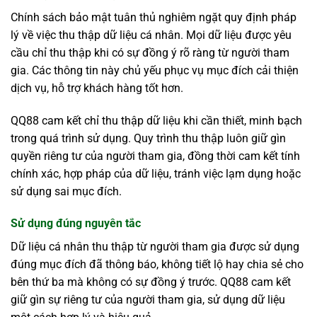
Chính sách bảo mật tuân thủ nghiêm ngặt quy định pháp
lý về việc thu thập dữ liệu cá nhân. Mọi dữ liệu được yêu
cầu chỉ thu thập khi có sự đồng ý rõ ràng từ người tham
gia. Các thông tin này chủ yếu phục vụ mục đích cải thiện
dịch vụ, hỗ trợ khách hàng tốt hơn.
QQ88 cam kết chỉ thu thập dữ liệu khi cần thiết, minh bạch
trong quá trình sử dụng. Quy trình thu thập luôn giữ gìn
quyền riêng tư của người tham gia, đồng thời cam kết tính
chính xác, hợp pháp của dữ liệu, tránh việc lạm dụng hoặc
sử dụng sai mục đích.
Sử dụng đúng nguyên tắc
Dữ liệu cá nhân thu thập từ người tham gia được sử dụng
đúng mục đích đã thông báo, không tiết lộ hay chia sẻ cho
bên thứ ba mà không có sự đồng ý trước. QQ88 cam kết
giữ gìn sự riêng tư của người tham gia, sử dụng dữ liệu