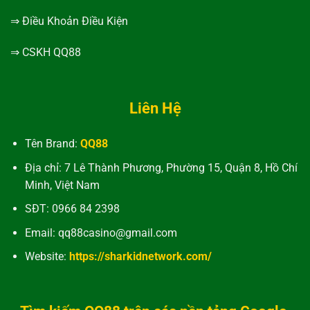
⇒
Điều Khoản Điều Kiện
⇒
CSKH QQ88
Liên Hệ
Tên Brand:
QQ88
Địa chỉ: 7 Lê Thành Phương, Phường 15, Quận 8, Hồ Chí
Minh, Việt Nam
SĐT: 0966 84 2398
Email: qq88casino@gmail.com
Website:
https://sharkidnetwork.com/