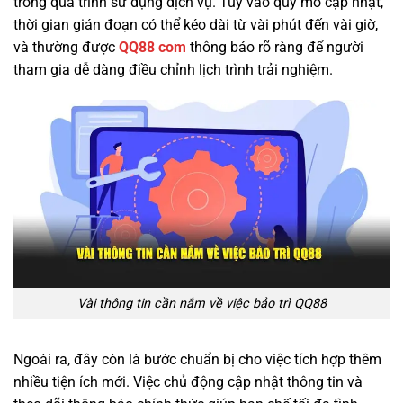
trong quá trình sử dụng dịch vụ. Tùy vào quy mô cập nhật,
thời gian gián đoạn có thể kéo dài từ vài phút đến vài giờ,
và thường được
QQ88 com
thông báo rõ ràng để người
tham gia dễ dàng điều chỉnh lịch trình trải nghiệm.
Vài thông tin cần nắm về việc bảo trì QQ88
Ngoài ra, đây còn là bước chuẩn bị cho việc tích hợp thêm
nhiều tiện ích mới. Việc chủ động cập nhật thông tin và