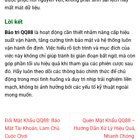
mất mát dữ liệu.
Lời kết
Bảo trì QQ88
là hoạt động cần thiết nhằm nâng cấp hiệu
suất vận hành, tăng cường tính bảo mật và hệ thống luôn
vận hành ổn định. Việc hiểu rõ lịch trình và mục đích của
việc này không chỉ giúp tránh bị gián đoạn bất ngờ, mà còn
góp phần tối ưu hiệu quả khi tham gia các phiên cược sau
đó. Hãy luôn theo dõi các thông báo chính thức để chủ
động trong mọi tình huống và duy trì nhịp trải nghiệm liền
mạch, không bị ảnh hưởng bởi các yếu tố kỹ thuật ngoài
mong muốn.
Đổi Mật Khẩu QQ88: Bảo
Quên Mật Khẩu QQ88 –
Mật Tài Khoản, Làm Chủ
Hướng Dẫn Xử Lý Hiệu Quả,
Cuộc Chơi
Nhanh Chóng