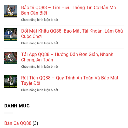
Quên
Nguyên
Giới
Mật
Bảo trì QQ88 – Tìm Hiểu Thông Tin Cơ Bản Mà
Nhân
Hạn
01
Khẩu
Và
Bạn Cần Biết
Th5
QQ88
Cách
ở
Chức năng bình luận bị tắt
–
Thực
Bảo
Hướng
Hiện
trì
Đổi Mật Khẩu QQ88: Bảo Mật Tài Khoản, Làm Chủ
Dẫn
01
QQ88
Xử
Cuộc Chơi
Th5
–
Lý
ở
Chức năng bình luận bị tắt
Tìm
Hiệu
Đổi
Hiểu
Quả,
Mật
Tải App QQ88 – Hướng Dẫn Đơn Giản, Nhanh
Thông
Nhanh
01
Khẩu
Tin
Chóng, An Toàn
Chóng
Th5
QQ88:
Cơ
ở
Chức năng bình luận bị tắt
Bảo
Bản
Tải
Mật
Mà
App
Rút Tiền QQ88 – Quy Trình An Toàn Và Bảo Mật
Tài
Bạn
01
QQ88
Khoản,
Tuyệt Đối
Cần
Th5
–
Làm
Biết
ở
Chức năng bình luận bị tắt
Hướng
Chủ
Rút
Dẫn
Cuộc
Tiền
Đơn
Chơi
QQ88
DANH MỤC
Giản,
–
Nhanh
Quy
Chóng,
Trình
An
Bắn Cá QQ88
(3)
An
Toàn