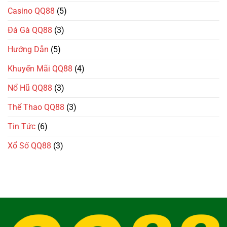
Toàn
Casino QQ88
(5)
Và
Bảo
Mật
Đá Gà QQ88
(3)
Tuyệt
Đối
Hướng Dẫn
(5)
Khuyến Mãi QQ88
(4)
Nổ Hũ QQ88
(3)
Thể Thao QQ88
(3)
Tin Tức
(6)
Xổ Số QQ88
(3)