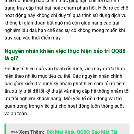
theo dõi thông báo chính thức giúp hạn chế tối đa tình
trạng truy cập thất bại hoặc chậm phản hồi. Hiểu rõ cơ chế
hoạt động này không chỉ duy trì quá trình sử dụng dịch vụ
không bị gián đoạn bất ngờ mà còn giúp nâng cao trải
nghiệm lâu dài, hạn chế các sự cố không mong muốn khi
truy cập vào thời điểm này.
Nguyên nhân khiến việc thực hiện bảo trì QQ88
là gì?
Để duy trì hiệu quả vận hành ổn định, việc này được thực
hiện theo nhiều mục tiêu cụ thể. Các nguyên nhân chính
bao gồm kiểm tra định kỳ nhằm phát hiện sớm rủi ro tiềm
ẩn, xử lý triệt để lỗi kỹ thuật và nâng cấp hệ thống nhằm tối
ưu trải nghiệm khách hàng. Mỗi yếu tố đều đóng vai trò
quan trọng trong việc giữ cho hoạt động luôn thông suốt
và an toàn.
=>> Xem Thêm:
Đổi Mật Khẩu QQ88: Bảo Mật Tài