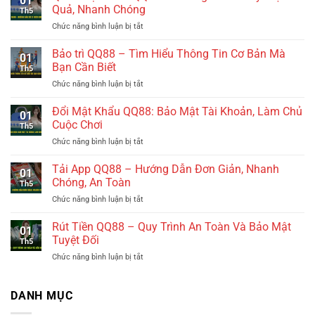
01
Khoản
Truy
Quả, Nhanh Chóng
Dàng
Th5
QQ88
Cập
ở
Chức năng bình luận bị tắt
–
Không
Quên
Nguyên
Giới
Mật
Bảo trì QQ88 – Tìm Hiểu Thông Tin Cơ Bản Mà
Nhân
Hạn
01
Khẩu
Và
Bạn Cần Biết
Th5
QQ88
Cách
ở
Chức năng bình luận bị tắt
–
Thực
Bảo
Hướng
Hiện
trì
Đổi Mật Khẩu QQ88: Bảo Mật Tài Khoản, Làm Chủ
Dẫn
01
QQ88
Xử
Cuộc Chơi
Th5
–
Lý
ở
Chức năng bình luận bị tắt
Tìm
Hiệu
Đổi
Hiểu
Quả,
Mật
Tải App QQ88 – Hướng Dẫn Đơn Giản, Nhanh
Thông
Nhanh
01
Khẩu
Tin
Chóng, An Toàn
Chóng
Th5
QQ88:
Cơ
ở
Chức năng bình luận bị tắt
Bảo
Bản
Tải
Mật
Mà
App
Rút Tiền QQ88 – Quy Trình An Toàn Và Bảo Mật
Tài
Bạn
01
QQ88
Khoản,
Tuyệt Đối
Cần
Th5
–
Làm
Biết
ở
Chức năng bình luận bị tắt
Hướng
Chủ
Rút
Dẫn
Cuộc
Tiền
Đơn
Chơi
QQ88
DANH MỤC
Giản,
–
Nhanh