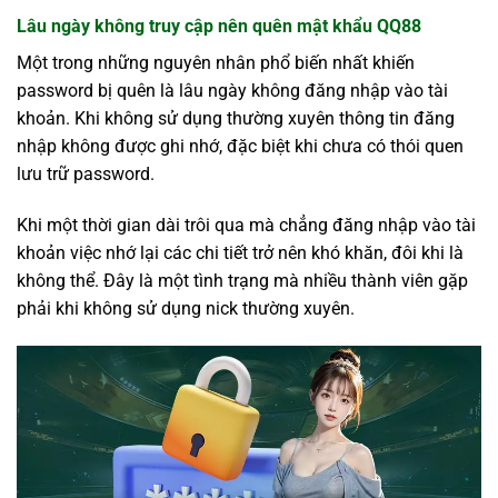
Lâu ngày không truy cập nên quên mật khẩu QQ88
Một trong những nguyên nhân phổ biến nhất khiến
password bị quên là lâu ngày không đăng nhập vào tài
khoản. Khi không sử dụng thường xuyên thông tin đăng
nhập không được ghi nhớ, đặc biệt khi chưa có thói quen
lưu trữ password.
Khi một thời gian dài trôi qua mà chẳng đăng nhập vào tài
khoản việc nhớ lại các chi tiết trở nên khó khăn, đôi khi là
không thể. Đây là một tình trạng mà nhiều thành viên gặp
phải khi không sử dụng nick thường xuyên.