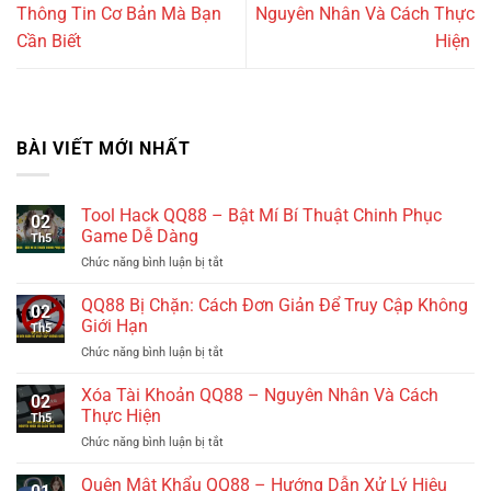
Thông Tin Cơ Bản Mà Bạn
Nguyên Nhân Và Cách Thực
Cần Biết
Hiện
BÀI VIẾT MỚI NHẤT
Tool Hack QQ88 – Bật Mí Bí Thuật Chinh Phục
02
Game Dễ Dàng
Th5
ở
Chức năng bình luận bị tắt
Tool
Hack
QQ88 Bị Chặn: Cách Đơn Giản Để Truy Cập Không
02
QQ88
Giới Hạn
Th5
–
ở
Chức năng bình luận bị tắt
Bật
QQ88
Mí
Bị
Xóa Tài Khoản QQ88 – Nguyên Nhân Và Cách
Bí
02
Chặn:
Thuật
Thực Hiện
Th5
Cách
Chinh
ở
Chức năng bình luận bị tắt
Đơn
Phục
Xóa
Giản
Game
Tài
Quên Mật Khẩu QQ88 – Hướng Dẫn Xử Lý Hiệu
Để
Dễ