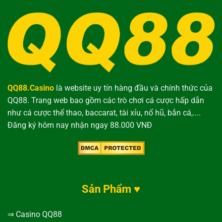
QQ88.Casino
là website uy tín hàng đầu và chính thức của
QQ88. Trang web bao gồm các trò chơi cá cược hấp dẫn
như cá cược thể thao, baccarat, tài xỉu, nổ hũ, bắn cá,....
Đăng ký hôm nay nhận ngay 88.000 VNĐ
Sản Phẩm ♥
⇒
Casino QQ88