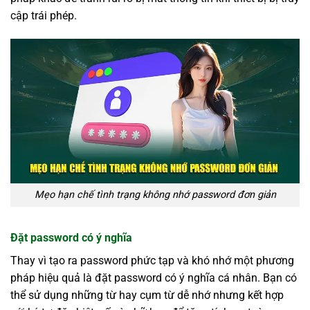
cập trái phép.
Mẹo hạn chế tình trạng không nhớ password đơn giản
Đặt password có ý nghĩa
Thay vì tạo ra password phức tạp và khó nhớ một phương
pháp hiệu quả là đặt password có ý nghĩa cá nhân. Bạn có
thể sử dụng những từ hay cụm từ dễ nhớ nhưng kết hợp