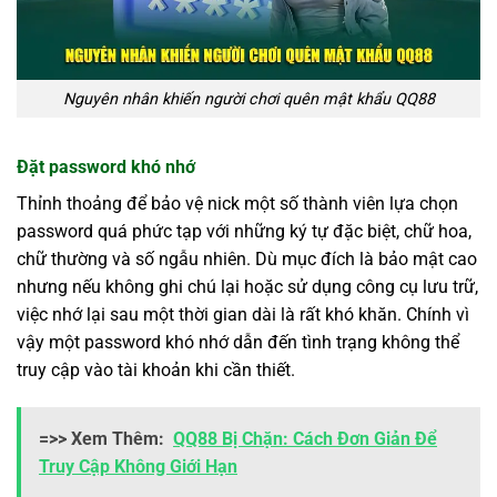
Nguyên nhân khiến người chơi quên mật khẩu QQ88
Đặt password khó nhớ
Thỉnh thoảng để bảo vệ nick một số thành viên lựa chọn
password quá phức tạp với những ký tự đặc biệt, chữ hoa,
chữ thường và số ngẫu nhiên. Dù mục đích là bảo mật cao
nhưng nếu không ghi chú lại hoặc sử dụng công cụ lưu trữ,
việc nhớ lại sau một thời gian dài là rất khó khăn. Chính vì
vậy một password khó nhớ dẫn đến tình trạng không thể
truy cập vào tài khoản khi cần thiết.
=>> Xem Thêm:
QQ88 Bị Chặn: Cách Đơn Giản Để
Truy Cập Không Giới Hạn