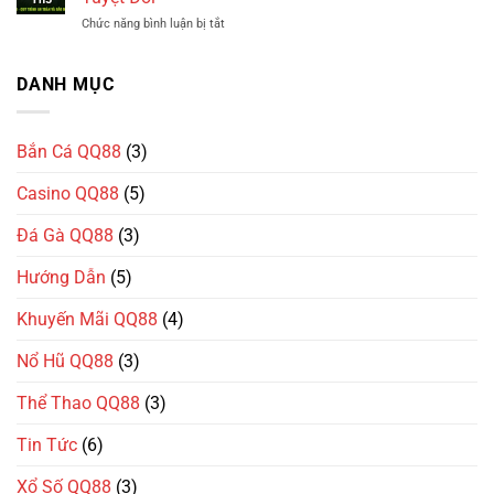
–
Làm
Biết
ở
Chức năng bình luận bị tắt
Hướng
Chủ
Rút
Dẫn
Cuộc
Tiền
Đơn
Chơi
QQ88
DANH MỤC
Giản,
–
Nhanh
Quy
Chóng,
Trình
An
Bắn Cá QQ88
(3)
An
Toàn
Toàn
Casino QQ88
(5)
Và
Bảo
Mật
Đá Gà QQ88
(3)
Tuyệt
Đối
Hướng Dẫn
(5)
Khuyến Mãi QQ88
(4)
Nổ Hũ QQ88
(3)
Thể Thao QQ88
(3)
Tin Tức
(6)
Xổ Số QQ88
(3)