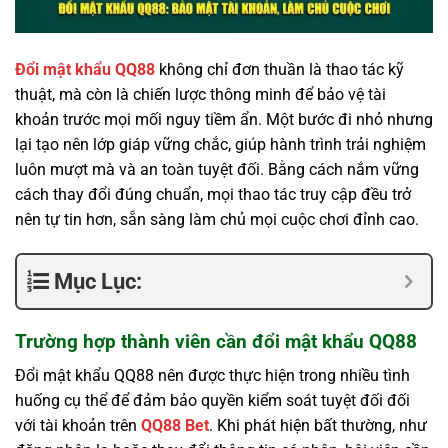
Đổi mật khẩu QQ88
không chỉ đơn thuần là thao tác kỹ
thuật, mà còn là chiến lược thông minh để bảo vệ tài
khoản trước mọi mối nguy tiềm ẩn. Một bước đi nhỏ nhưng
lại tạo nên lớp giáp vững chắc, giúp hành trình trải nghiệm
luôn mượt mà và an toàn tuyệt đối. Bằng cách nắm vững
cách thay đổi đúng chuẩn, mọi thao tác truy cập đều trở
nên tự tin hơn, sẵn sàng làm chủ mọi cuộc chơi đỉnh cao.
Mục Lục:
Trường hợp thành viên cần đổi mật khẩu QQ88
Đổi mật khẩu QQ88 nên được thực hiện trong nhiều tình
huống cụ thể để đảm bảo quyền kiểm soát tuyệt đối đối
với tài khoản trên
QQ88 Bet
. Khi phát hiện bất thường, như