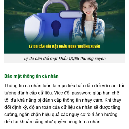
Lý do cần đổi mật khẩu QQ88 thường xuyên
Bảo mật thông tin cá nhân
Thông tin cá nhân luôn là mục tiêu hấp dẫn đối với các đối
tượng đánh cắp dữ liệu. Việc đổi password giúp hạn chế
tối đa khả năng bị đánh cắp thông tin nhạy cảm. Khi thay
đổi định kỳ, độ an toàn của dữ liệu cá nhân sẽ được tăng
cường, ngăn chặn hiệu quả các nguy cơ rò rỉ ảnh hưởng
đến tài khoản cũng như quyền riêng tư cá nhân.