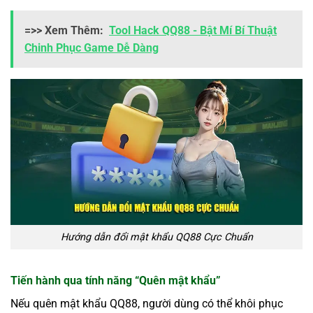
=>> Xem Thêm:
Tool Hack QQ88 - Bật Mí Bí Thuật
Chinh Phục Game Dễ Dàng
Hướng dẫn đổi mật khẩu QQ88 Cực Chuẩn
Tiến hành qua tính năng “Quên mật khẩu”
Nếu quên mật khẩu QQ88, người dùng có thể khôi phục