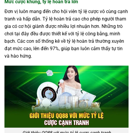
Mức cược khủng, tỷ lệ hoàn trả lớn
Đơn vị luôn mang đến cho hội viên tỷ lệ cược vô cùng cạnh
tranh và hấp dẫn. Tỷ lệ hoàn trả cao cho phép người tham
gia có cơ hội giành được nhiều lợi nhuận hơn. Những trò
chơi tại đây đều được thiết kế với tỷ lệ công bằng, minh
bạch. Các con số thống kê về tỷ lệ hoàn trả thường xuyên
đạt mức cao, lên đến 97%, giúp bạn luôn cảm thấy tự tin
và hào hứng.
Giới thiệu QQ88 với mức tỷ lệ cược cạnh tranh