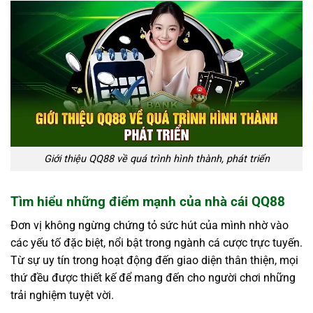
Giới thiệu QQ88 về quá trình hình thành, phát triển
Tìm hiểu những điểm mạnh của nhà cái QQ88
Đơn vị không ngừng chứng tỏ sức hút của mình nhờ vào
các yếu tố đặc biệt, nổi bật trong ngành cá cược trực tuyến.
Từ sự uy tín trong hoạt động đến giao diện thân thiện, mọi
thứ đều được thiết kế để mang đến cho người chơi những
trải nghiệm tuyệt vời.