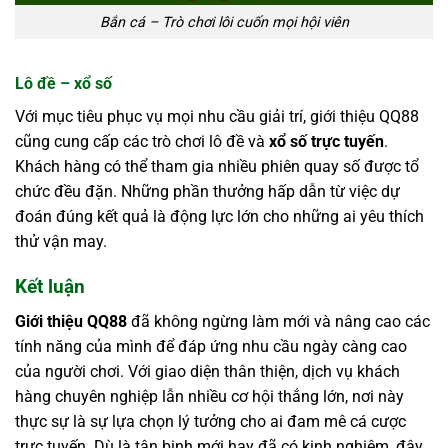
Bắn cá – Trò chơi lôi cuốn mọi hội viên
Lô đề – xổ số
Với mục tiêu phục vụ mọi nhu cầu giải trí, giới thiệu QQ88
cũng cung cấp các trò chơi lô đề và
xổ số trực tuyến
.
Khách hàng có thể tham gia nhiều phiên quay số được tổ
chức đều đặn. Những phần thưởng hấp dẫn từ việc dự
đoán đúng kết quả là động lực lớn cho những ai yêu thích
thử vận may.
Kết luận
Giới thiệu QQ88
đã không ngừng làm mới và nâng cao các
tính năng của mình để đáp ứng nhu cầu ngày càng cao
của người chơi. Với giao diện thân thiện, dịch vụ khách
hàng chuyên nghiệp lẫn nhiều cơ hội thắng lớn, nơi này
thực sự là sự lựa chọn lý tưởng cho ai đam mê cá cược
trực tuyến. Dù là tân binh mới hay đã có kinh nghiệm, đây