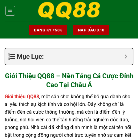
Chuyển
đến
nội
dung
ĐĂNG KÝ +58K
NẠP ĐẦU X10
Mục Lục:
Giới Thiệu QQ88 – Nền Tảng Cá Cược Đỉnh
Cao Tại Châu Á
Giới thiệu QQ88
, một sân chơi không thể bỏ qua dành cho
ai yêu thích sự kịch tính và cơ hội lớn. Đây không chỉ là
điểm đến cá cược thông thường, mà còn là điểm đến lý
tưởng, nơi hội viên có thể tận hưởng trải nghiệm độc đáo,
phong phú. Nhà cái đã khẳng định mình là một cái tên nổi
bật trong cộng đồng người chơi trực tuyến nhờ sự cam kết