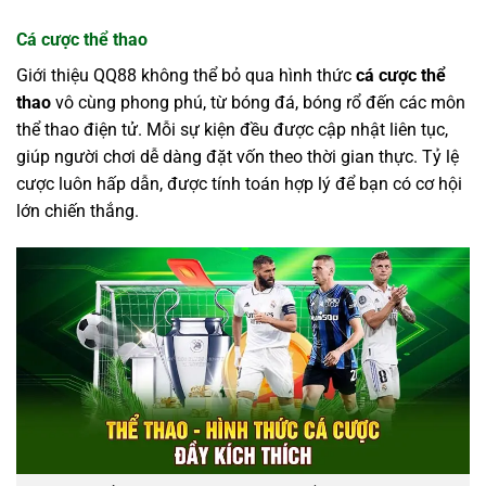
Cá cược thể thao
Giới thiệu QQ88 không thể bỏ qua hình thức
cá cược thể
thao
vô cùng phong phú, từ bóng đá, bóng rổ đến các môn
thể thao điện tử. Mỗi sự kiện đều được cập nhật liên tục,
giúp người chơi dễ dàng đặt vốn theo thời gian thực. Tỷ lệ
cược luôn hấp dẫn, được tính toán hợp lý để bạn có cơ hội
lớn chiến thắng.