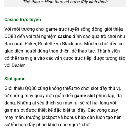
Thể thao – Hình thức cá cược đầy kích thích
Casino trực tuyến
Với môi trường chơi game trực tuyến sống động, giới thiệu
QQ88 đến với trải nghiệm
casino
đỉnh cao qua trò chơi như
Baccarat, Poker, Roulette và Blackjack. Mỗi trò chơi đều có
giao diện người dùng thân thiện, dễ thao tác. Thành viên
có thể tham gia vào các ván cược trực tiếp, được tương tác
với Dealer.
Slot game
Giới thiệu QQ88 cũng không thiếu trò chơi slot đầy thú vị,
từ những máy quay đơn giản đến
game slot
phức tạp, đa
dạng. Những ai yêu thích sự may rủi sẽ rất hài lòng với
game slot được thiết kế đặc biệt tại đây. Các vòng quay
may mắn, thưởng jackpot và bonus hấp dẫn luôn tạo nên
sự hồi hộp đầy phấn khích cho người chơi.