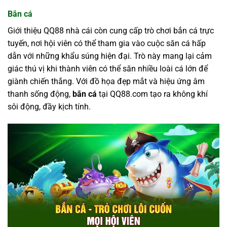
Bắn cá
Giới thiệu QQ88 nhà cái còn cung cấp trò chơi bắn cá trực
tuyến, nơi hội viên có thể tham gia vào cuộc săn cá hấp
dẫn với những khẩu súng hiện đại. Trò này mang lại cảm
giác thú vị khi thành viên có thể săn nhiều loài cá lớn để
giành chiến thắng. Với đồ họa đẹp mắt và hiệu ứng âm
thanh sống động,
bắn cá
tại QQ88.com tạo ra không khí
sôi động, đầy kịch tính.