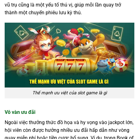
vũ trụ cũng là một yếu tố thú vị, giúp mỗi lần quay trở
thành một chuyến phiêu lưu kỳ thú.
Thế mạnh ưu việt của slot game là gì
Vô vàn ưu đãi
Ngoài việc thưởng thức đồ họa và hy vọng vào jackpot lớn,
hội viên còn được hưởng nhiều ưu đãi hấp dẫn như vòng
quay miễn phí hoặc tiền cược bổ sung. Ví dụ, trong Book of