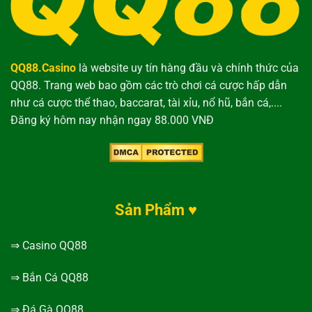
QQ88.Casino
là website uy tín hàng đầu và chính thức của
QQ88. Trang web bao gồm các trò chơi cá cược hấp dẫn
như cá cược thể thao, baccarat, tài xỉu, nổ hũ, bắn cá,....
Đăng ký hôm nay nhận ngay 88.000 VNĐ
Sản Phẩm ♥
⇒
Casino QQ88
⇒
Bắn Cá QQ88
⇒
Đá Gà QQ88