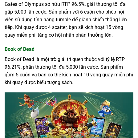
Gates of Olympus sở hữu RTP 96.5%, giải thưởng tối đa
gấp 5,000 lần cược. Sản phẩm với 6 cuộn cho phép hội
viên sử dụng tính năng tumble để giành chiến thắng liên
tiếp. Khi quay được 4 scatter, bạn sẽ kích hoạt 15 vòng
quay miễn phí, tăng cơ hội nhận phần thưởng lớn.
Book of Dead
Book of Dead là một trò giải trí quen thuộc với tỷ lệ RTP
96.21%, phần thưởng tối đa 5,000 lần cược. Sản phẩm
gồm 5 cuộn và bạn có thể kích hoạt 10 vòng quay miễn phí
khi quay được biểu tượng sách.