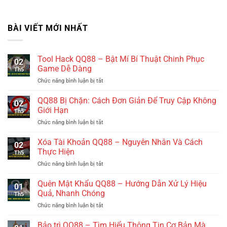
BÀI VIẾT MỚI NHẤT
Tool Hack QQ88 – Bật Mí Bí Thuật Chinh Phục
02
Game Dễ Dàng
Th5
ở
Chức năng bình luận bị tắt
Tool
Hack
QQ88 Bị Chặn: Cách Đơn Giản Để Truy Cập Không
02
QQ88
Giới Hạn
Th5
–
ở
Chức năng bình luận bị tắt
Bật
QQ88
Mí
Bị
Xóa Tài Khoản QQ88 – Nguyên Nhân Và Cách
Bí
02
Chặn:
Thuật
Thực Hiện
Th5
Cách
Chinh
ở
Chức năng bình luận bị tắt
Đơn
Phục
Xóa
Giản
Game
Tài
Quên Mật Khẩu QQ88 – Hướng Dẫn Xử Lý Hiệu
Để
Dễ
01
Khoản
Truy
Quả, Nhanh Chóng
Dàng
Th5
QQ88
Cập
ở
Chức năng bình luận bị tắt
–
Không
Quên
Nguyên
Giới
Mật
Bảo trì QQ88 – Tìm Hiểu Thông Tin Cơ Bản Mà
Nhân
Hạn