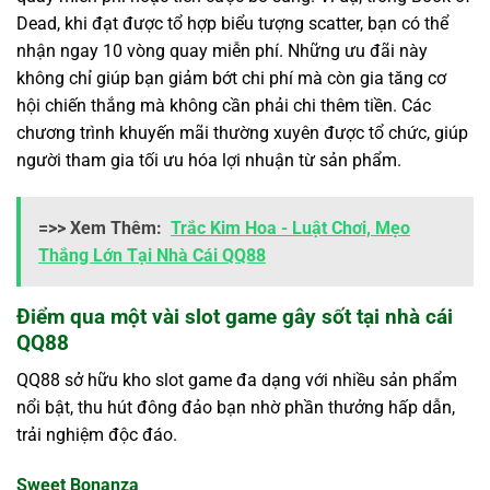
Dead, khi đạt được tổ hợp biểu tượng scatter, bạn có thể
nhận ngay 10 vòng quay miễn phí. Những ưu đãi này
không chỉ giúp bạn giảm bớt chi phí mà còn gia tăng cơ
hội chiến thắng mà không cần phải chi thêm tiền. Các
chương trình khuyến mãi thường xuyên được tổ chức, giúp
người tham gia tối ưu hóa lợi nhuận từ sản phẩm.
=>> Xem Thêm:
Trắc Kim Hoa - Luật Chơi, Mẹo
Thắng Lớn Tại Nhà Cái QQ88
Điểm qua một vài slot game gây sốt tại nhà cái
QQ88
QQ88 sở hữu kho slot game đa dạng với nhiều sản phẩm
nổi bật, thu hút đông đảo bạn nhờ phần thưởng hấp dẫn,
trải nghiệm độc đáo.
Sweet Bonanza