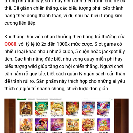
tượng như trái cây, số 7 hay hình ảnh theo từng chủ đề cụ
thể. Để giành chiến thắng, các biểu tượng phải xếp thành
hàng theo dòng thanh toán, ví dụ như ba biểu tượng kim
cương liên tiếp.
Khi thắng, hội viên nhận thưởng theo bảng trả thưởng của
QQ88
, với tỷ lệ từ 2x đến 1000x mức cược. Slot game có
nhiều loại khác nhau như 3 cuộn, 5 cuộn hoặc jackpot lũy
tiến. Các tính năng đặc biệt như vòng quay miễn phí hay
biểu tượng wild giúp tăng cơ hội chiến thắng. Người chơi
cần nắm rõ quy tắc, biết cách quản lý ngân sách cẩn thận
để tránh rủi ro. Sản phẩm này thích hợp cho những ai yêu
thích sự giải trí nhanh chóng, chiến lược đơn giản.